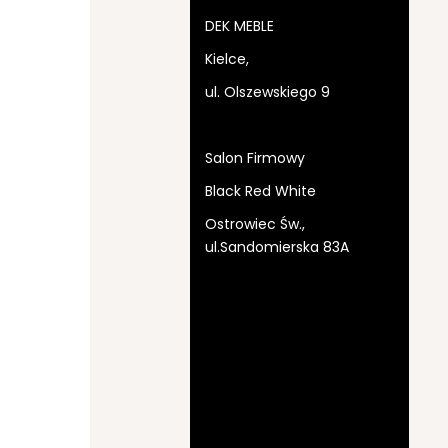
DEK MEBLE
Kielce,
ul. Olszewskiego 9
Salon Firmowy
Black Red White
Ostrowiec Św.,
ul.Sandomierska 83A