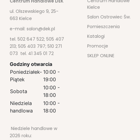
Centrum Handlowe
Centrum Handlowe DEK
Kielce
ul. Olszewskiego 9, 25-
Salon Ostrowiec Św.
663 Kielce
Pomieszczenia
e-mail:
salon@dek.pl
Katalogi
tel. 502 647 522; 505 407
Promocje
213; 505 403 797; 510 271
073 tel. 41 345 01 72
SKLEP ONLINE
Godziny otwarcia
Poniedziałek-
10:00 -
Piątek
19:00
10:00 -
Sobota
18:00
Niedziela
10:00 -
handlowa
18:00
Niedziele handlowe w
2026 roku: