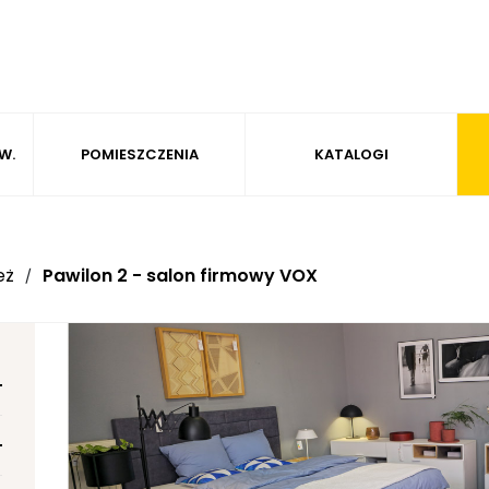
W.
POMIESZCZENIA
KATALOGI
eż
Pawilon 2 - salon firmowy VOX
/