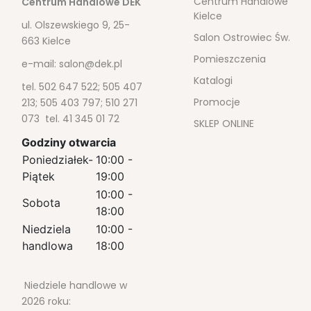
Centrum Handlowe
Centrum Handlowe DEK
Kielce
ul. Olszewskiego 9, 25-
Salon Ostrowiec Św.
663 Kielce
Pomieszczenia
e-mail:
salon@dek.pl
Katalogi
tel. 502 647 522; 505 407
Promocje
213; 505 403 797; 510 271
073 tel. 41 345 01 72
SKLEP ONLINE
Godziny otwarcia
Poniedziałek-
10:00 -
Piątek
19:00
10:00 -
Sobota
18:00
Niedziela
10:00 -
handlowa
18:00
Niedziele handlowe w
2026 roku: