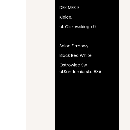
DEK MEBLE
Kielce,
ul. Olszewskiego 9
Salon Firmowy
Black Red White
Ostrowiec Św.,
ul.Sandomierska 83A