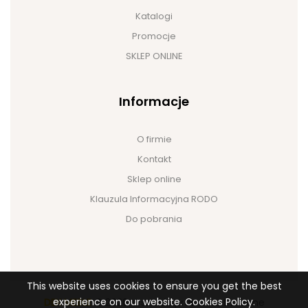
Katalogi
Promocje
SKLEP ONLINE
Informacje
O firmie
Kontakt
Sklep online
Klauzula Informacyjna RODO
Do pobrania
This website uses cookies to ensure you get the best
experience on our website. Cookies Policy.
DEK MEBLE
© 2026 Wszelkie prawa zastrzeżone