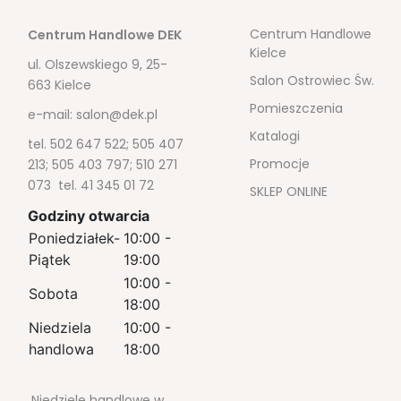
Centrum Handlowe
Centrum Handlowe DEK
Kielce
ul. Olszewskiego 9, 25-
Salon Ostrowiec Św.
663 Kielce
Pomieszczenia
e-mail:
salon@dek.pl
Katalogi
tel. 502 647 522; 505 407
Promocje
213; 505 403 797; 510 271
073 tel. 41 345 01 72
SKLEP ONLINE
Godziny otwarcia
Poniedziałek-
10:00 -
Piątek
19:00
10:00 -
Sobota
18:00
Niedziela
10:00 -
handlowa
18:00
Niedziele handlowe w