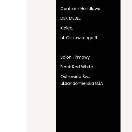
Centrum Handlowe
DEK MEBLE
Kielce,
ul. Olszewskiego 9
Salon Firmowy
Black Red White
Ostrowiec Św.,
ul.Sandomierska 83A